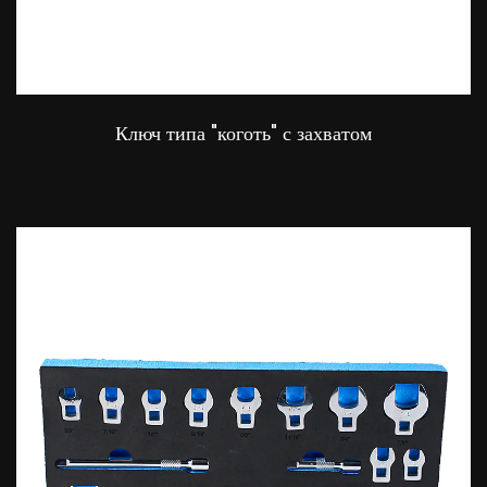
Ключ типа "коготь" с захватом