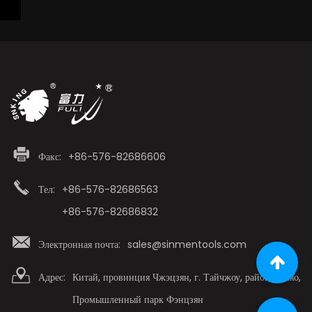
Факс:
+86-576-82686606
Тел:
+86-576-82686563
+86-576-82686832
Электронная почта:
sales@sinmentools.com
Адрес:
Китай, провинция Чжэцзян, г. Тайчжоу, район Лучяо,
Промышленный парк Фэнцзян